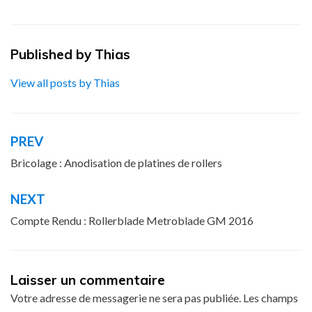
Published by
Thias
View all posts by Thias
PREV
Navigation
de
Bricolage : Anodisation de platines de rollers
l’article
NEXT
Compte Rendu : Rollerblade Metroblade GM 2016
Laisser un commentaire
Votre adresse de messagerie ne sera pas publiée.
Les champs