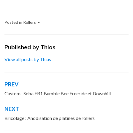
Posted in
Rollers
Published by
Thias
View all posts by Thias
PREV
Navigation
de
Custom : Seba FR1 Bumble Bee Freeride et Downhill
l’article
NEXT
Bricolage : Anodisation de platines de rollers